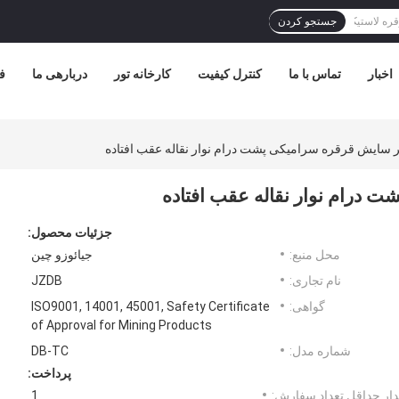
جستجو کردن
اخبار
تماس با ما
کنترل کیفیت
کارخانه تور
دربارهی ما
ف
بر سایش قرقره سرامیکی پشت درام نوار نقاله عقب افتاده
 درام نوار نقاله عقب افتاده
جزئیات محصول:
محل منبع:
جیائوزو چین
نام تجاری:
JZDB
گواهی:
ISO9001, 14001, 45001, Safety Certificate
of Approval for Mining Products
شماره مدل:
DB-TC
پرداخت:
ار حداقل تعداد سفارش:
1