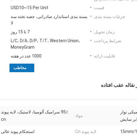
قیمت:
USD10~15 Per Unit
جزئیات بسته بندی:
بسته بندی استاندارد صادراتی، جعبه تخته سه
لا
زمان تحویل:
7 تا 15 روز
شرایط پرداخت:
L/C، D/A، D/P، T/T، Western Union،
MoneyGram
قابلیت ارائه:
1000 عدد در هفته
مخاطب
نقاله عقب افتاده
یکی نوار
95٪ سرامیک آلومینا، لاستیک، لایه پیوند
مواد:
ابر سایش
cn
15mm/
لایه پیوند Cn:
استحکام پیوند عالی